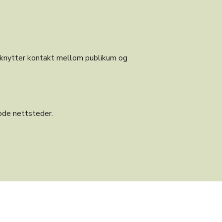
 knytter kontakt mellom publikum og
ode nettsteder.