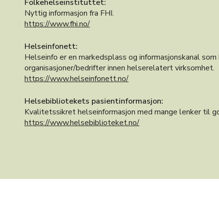
Folkehelseinstituttet:
Nyttig informasjon fra FHI.
https://www.fhi.no/
Helseinfonett:
Helseinfo er en markedsplass og informasjonskanal som
organisasjoner/bedrifter innen helserelatert virksomhet.
https://www.helseinfonett.no/
Helsebibliotekets pasientinformasjon:
Kvalitetssikret helseinformasjon med mange lenker til g
https://www.helsebiblioteket.no/