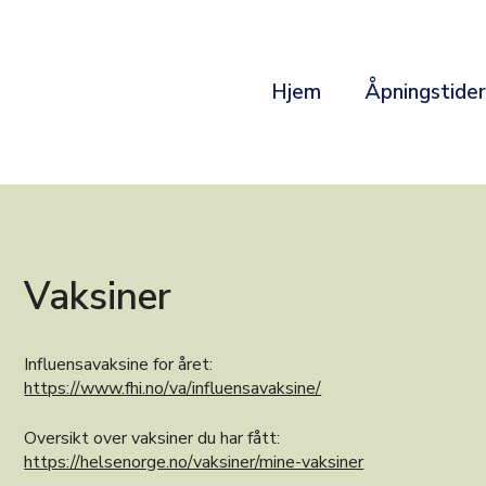
Hjem
Åpningstide
Vaksiner
Influensavaksine for året:
https://www.fhi.no/va/influensavaksine/
Oversikt over vaksiner du har fått:
https://helsenorge.no/vaksiner/mine-vaksiner