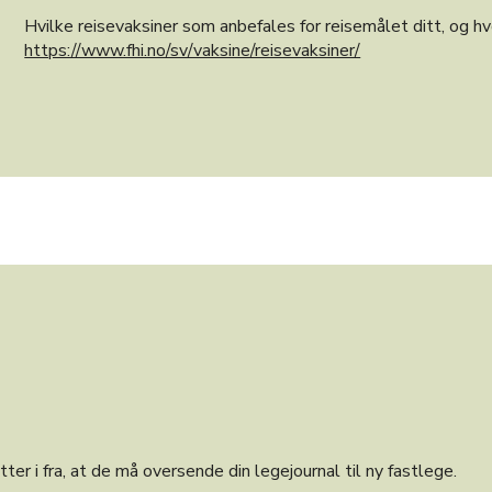
Hvilke reisevaksiner som anbefales for reisemålet ditt, og h
https://www.fhi.no/sv/vaksine/reisevaksiner/
er i fra, at de må oversende din legejournal til ny fastlege.