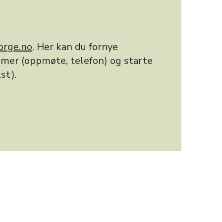
orge.no
. Her kan du fornye
timer (oppmøte, telefon) og starte
st).