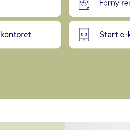
Forny re
ekontoret
Start e-