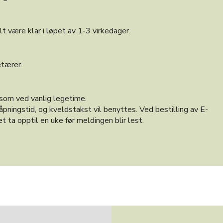
t være klar i løpet av 1-3 virkedager.
etærer.
 som ved vanlig legetime.
ningstid, og kveldstakst vil benyttes. Ved bestilling av E-
t ta opptil en uke før meldingen blir lest.