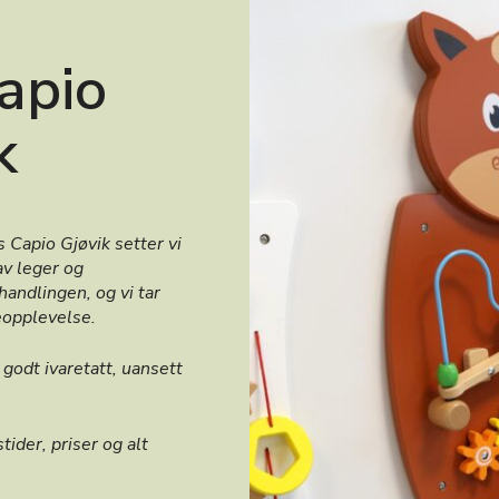
apio
k
s Capio Gjøvik setter vi
av leger og
handlingen, og vi tar
seopplevelse.
 godt ivaretatt, uansett
ider, priser og alt